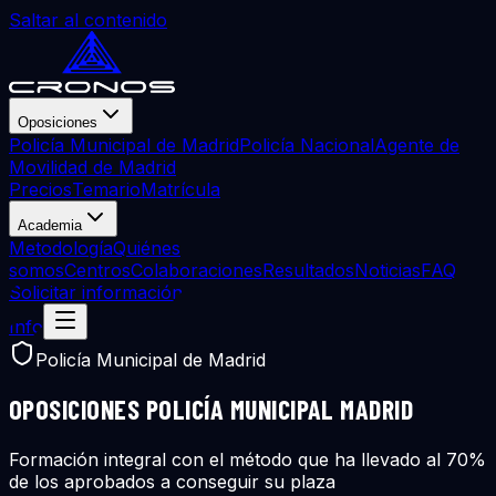
Saltar al contenido
Oposiciones
Policía Municipal de Madrid
Policía Nacional
Agente de
Movilidad de Madrid
Precios
Temario
Matrícula
Academia
Metodología
Quiénes
somos
Centros
Colaboraciones
Resultados
Noticias
FAQ
Solicitar información
Info
Policía Municipal de Madrid
OPOSICIONES
POLICÍA
MUNICIPAL
MADRID
Formación integral con el método que ha llevado al
70%
de los aprobados
a conseguir su plaza